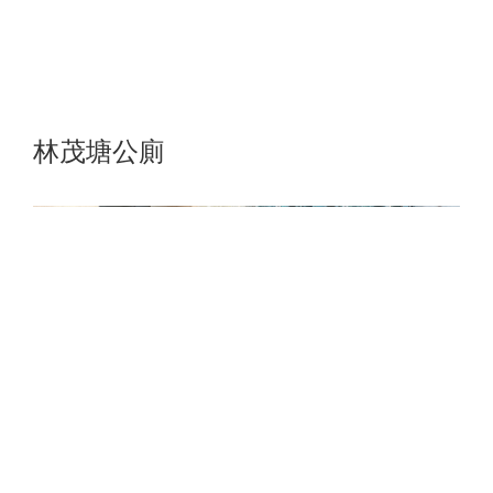
林茂塘公廁