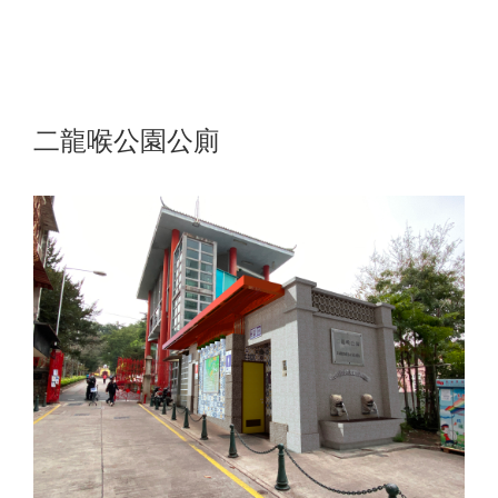
二龍喉公園公廁