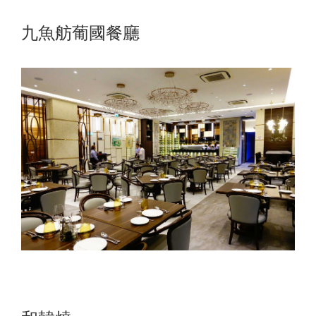
九魚舫葡國餐廳